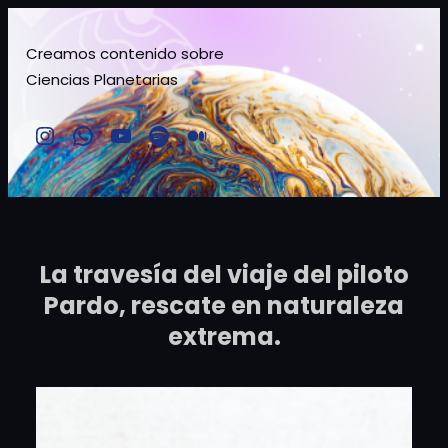
Saltar
al
Creamos contenido sobre
Ciencias Planetarias
contenido
Instagram
Comunidad TMSchile
YouTube
Spotify
Medium
La travesía del viaje del piloto
Pardo, rescate en naturaleza
extrema.