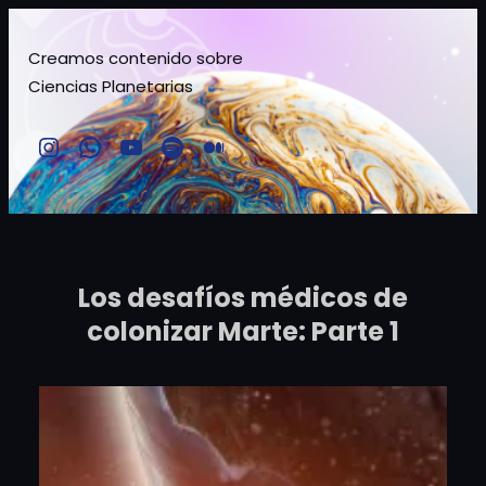
Saltar
al
Creamos contenido sobre
Ciencias Planetarias
contenido
Instagram
Comunidad TMSchile
YouTube
Spotify
Medium
Los desafíos médicos de
colonizar Marte: Parte 1