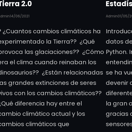
Tierra 2.0
Estadí
Admin
Admin
14/06/2021
01/05/2
? ¿Cuantos cambios climáticos ha
Introduc
experimentado la Tierra?? ¿Qué
datos de
provoca las glaciaciones?? ¿Cómo
Python. I
era el clima cuando reinaban los
entendim
dinosaurios?? ¿Están relacionadas
se ha vu
las grandes extinciones de seres
devenir 
vivos con los cambios climáticos??
diferent
¿Qué diferencia hay entre el
la gran 
cambio climático actual y los
gracias 
cambios climáticos que
sensores