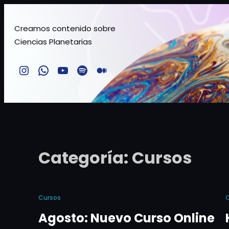
Saltar
al
Creamos contenido sobre
Ciencias Planetarias
contenido
Instagram
Comunidad TMSchile
YouTube
Spotify
Medium
Categoría:
Cursos
Cursos
Agosto: Nuevo Curso Online