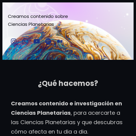
Saltar
al
Creamos contenido sobre
Ciencias Planetarias
contenido
Instagram
Comunidad TMSchile
YouTube
Spotify
Medium
¿Qué hacemos?
Creamos contenido e investigación en
Ciencias Planetarias
, para acercarte a
las Ciencias Planetarias y que descubras
cómo afecta en tu dia a dia.