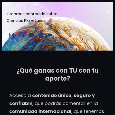
Saltar
al
Creamos contenido sobre
Ciencias Planetarias
contenido
Instagram
Comunidad TMSchile
YouTube
Spotify
Medium
¿Qué ganas con TU con tu
aporte?
Acceso a
contenido único, seguro y
confiabl
e, que podrás comentar en la
comunidad internacional
, que tenemos