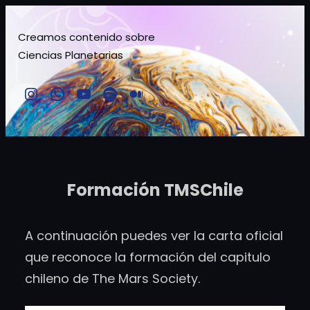
Saltar
al
Creamos contenido sobre
Ciencias Planetarias
contenido
Instagram
Comunidad TMSchile
YouTube
Spotify
Medium
Formación TMSChile
A continuación puedes ver la carta oficial
que reconoce la formación del capitulo
chileno de The Mars Society.