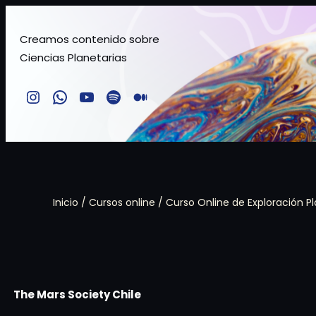
Saltar
al
Creamos contenido sobre
Ciencias Planetarias
contenido
Instagram
Comunidad TMSchile
YouTube
Spotify
Medium
Inicio
/
Cursos online
/ Curso Online de Exploración P
The Mars Society Chile