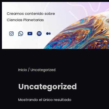
Saltar
al
Creamos contenido sobre
Ciencias Planetarias
contenido
Instagram
Comunidad TMSchile
YouTube
Spotify
Medium
Inicio
/ Uncategorized
Uncategorized
Mostrando el único resultado